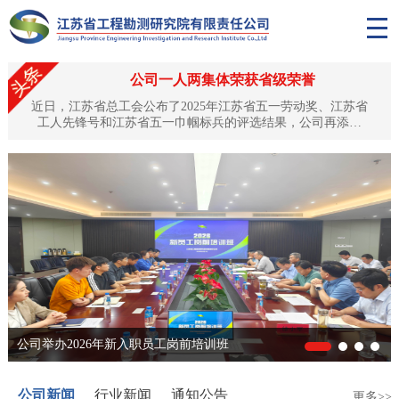
公司一人两集体荣获省级荣誉
近日，江苏省总工会公布了2025年江苏省五一劳动奖、江苏省
工人先锋号和江苏省五一巾帼标兵的评选结果，公司再添殊
荣：公司副总工程师、正高级工程师黎昱荣获“江苏省五一劳动
奖章”，土工试验中心、岩土工程技术中心双双获评“江苏省工
人先锋号”。这是对公司深耕水利工程勘测领域、坚守匠心品
质、培育优秀人才队伍的高度认可与肯定。匠心筑梦，黎昱荣
获“江苏省五一劳动奖章”黎昱同志自1994年入职以来，始终扎
根工程勘测...
公司举办2026年新入职员工岗前培训班
公司新闻
行业新闻
通知公告
更多>>