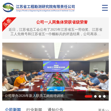
公司一人两集体荣获省级荣誉
近日，江苏省总工会公布了2025年江苏省五一劳动奖、江苏省
工人先锋号和江苏省五一巾帼标兵的评选结果，公司再添殊
荣：公司副总工程师、正高级工程师黎昱荣获“江苏省五一劳动
奖章”，土工试验中心、岩土工程技术中心双双获评“江苏省工
人先锋号”。这是对公司深耕水利工程勘测领域、坚守匠心品
质、培育优秀人才队伍的高度认可与肯定。匠心筑梦，黎昱荣
获“江苏省五一劳动奖章”黎昱同志自1994年入职以来，始终扎
根工程勘测...
公司举办2026年新入职员工岗前培训班
公司新闻
行业新闻
通知公告
更多>>