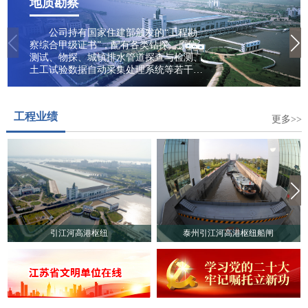
地质勘察
公司持有国家住建部颁发的“工程勘
察综合甲级证书”，配有各类钻探、原位
测试、物探、城镇排水管道探查与检测、
土工试验数据自动采集处理系统等若干勘
察设备仪器。业务范围包括水电与新能
源、城乡建设、生态与环境等领域，专业
从事建设工程勘察、工程地质、水文地
工程业绩
质、岩土工程勘察/设计、污染场地勘察、
更多>>
土壤污染状况调查、地质灾害危险性评
估、岩土工程监测检测、城镇排水管道探
查与检测、岩石/土壤/地下水及建筑材料
试验、工程咨询、地质勘察技术服务、地
质灾害治理工程勘查、地质灾害评估、地
下水资源调查、堤防隐患探测、穿河管道
精确探测等多项业务。
引江河高港枢纽
泰州引江河高港枢纽船闸