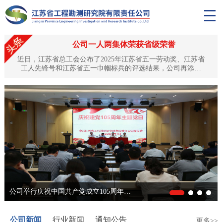
公司一人两集体荣获省级荣誉
近日，江苏省总工会公布了2025年江苏省五一劳动奖、江苏省
工人先锋号和江苏省五一巾帼标兵的评选结果，公司再添殊
荣：公司副总工程师、正高级工程师黎昱荣获“江苏省五一劳动
奖章”，土工试验中心、岩土工程技术中心双双获评“江苏省工
人先锋号”。这是对公司深耕水利工程勘测领域、坚守匠心品
质、培育优秀人才队伍的高度认可与肯定。匠心筑梦，黎昱荣
获“江苏省五一劳动奖章”黎昱同志自1994年入职以来，始终扎
根工程勘测...
公司举行庆祝中国共产党成立105周年主题党日活动
公司新闻
行业新闻
通知公告
更多>>