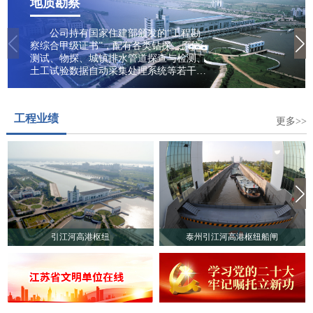
地质勘察
公司持有国家住建部颁发的“工程勘
察综合甲级证书”，配有各类钻探、原位
测试、物探、城镇排水管道探查与检测、
土工试验数据自动采集处理系统等若干勘
察设备仪器。业务范围包括水电与新能
源、城乡建设、生态与环境等领域，专业
从事建设工程勘察、工程地质、水文地
工程业绩
质、岩土工程勘察/设计、污染场地勘察、
更多>>
土壤污染状况调查、地质灾害危险性评
估、岩土工程监测检测、城镇排水管道探
查与检测、岩石/土壤/地下水及建筑材料
试验、工程咨询、地质勘察技术服务、地
质灾害治理工程勘查、地质灾害评估、地
下水资源调查、堤防隐患探测、穿河管道
精确探测等多项业务。
引江河高港枢纽
泰州引江河高港枢纽船闸